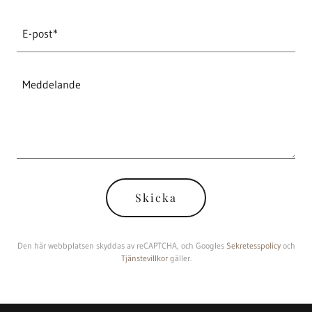
E-post*
Skicka
Den här webbplatsen skyddas av reCAPTCHA, och Googles
Sekretesspolicy
och
Tjänstevillkor
gäller.