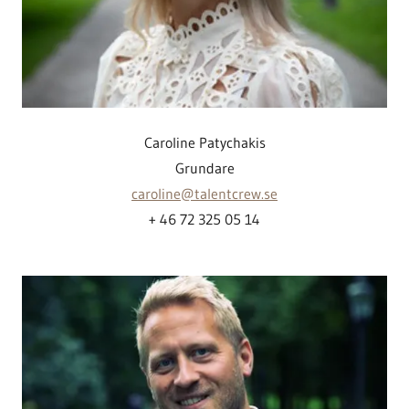
Caroline Patychakis
Grundare
caroline@talentcrew.se
+ 46 72 325 05 14