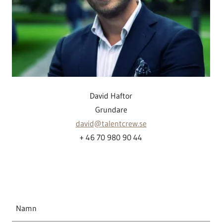
David Haftor
Grundare
david@talentcrew.se
+ 46 70 980 90 44
Namn